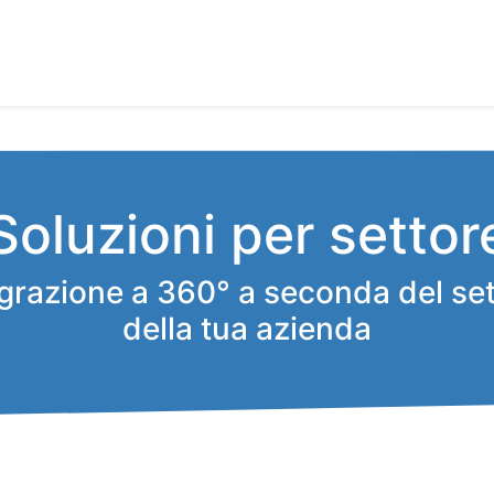
Home
Odoo
Servizi
Soluzioni
Por
Soluzioni per settor
egrazione a 360° a seconda del set
della tua azienda