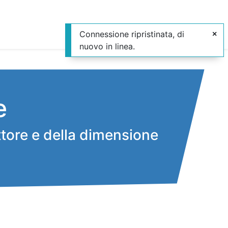
tfolio
#WeAreOpenforce
Connessione ripristinata, di
nuovo in linea.
e
tore e della dimensione